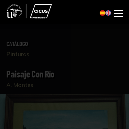
CATÁLOGO
Pinturas
Paisaje Con Río
A. Montes