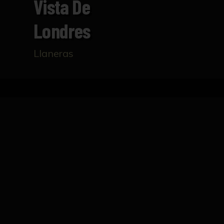
Vista De
Londres
Llaneras
Inicio
Catálogo
Vista de Londres
FICHA TÉCNICA
Litografia que representa una vista del Táme