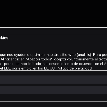
okies
que nos ayudan a optimizar nuestro sitio web (análisis). Para pode
Al hacer clic en "Aceptar todas", acepta voluntariamente el tra
, por un tiempo limitado, su consentimiento de acuerdo con el Ar
l EEE, por ejemplo, en los EE. UU.
Política de privacidad