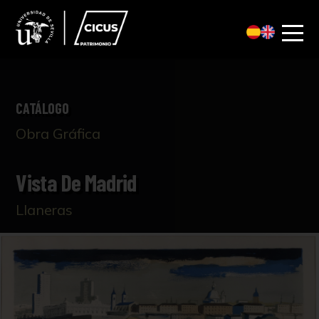
CATÁLOGO
Obra Gráfica
Vista De Madrid
Llaneras