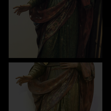
de Sevilla - Catálogo de la Exposición (Sevilla,
1997).
Solís, A. de, Los dos espejos. Historia de la
Casa Profesa de la Compañía de Jesús de
Sevilla durante sus dos primeros siglos
(1550-1767) (Fundación FOCUS Avengoa.,
Sevilla, 2010).
Falcón Márquez, T., et alii., Universidad de
Sevilla. Patrimonio monumental y artístico.
(Sevilla, 1986).