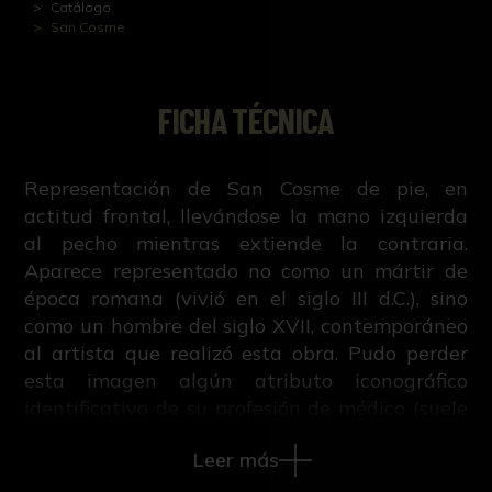
Catálogo
San Cosme
FICHA TÉCNICA
Representación de San Cosme de pie, en
actitud frontal, llevándose la mano izquierda
al pecho mientras extiende la contraria.
Aparece representado no como un mártir de
época romana (vivió en el siglo III d.C.), sino
como un hombre del siglo XVII, contemporáneo
al artista que realizó esta obra. Pudo perder
esta imagen algún atributo iconográfico
identificativo de su profesión de médico (suele
llevar un tarro de medicina o algún utensilio
Leer más
médico), o bien la palma que le señala como
mártir de la Iglesia.