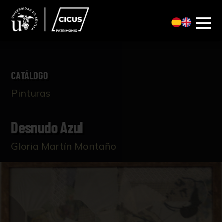
CATÁLOGO
Pinturas
Desnudo Azul
Gloria Martín Montaño