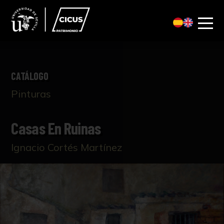
CATÁLOGO
Pinturas
Casas En Ruinas
Ignacio Cortés Martínez