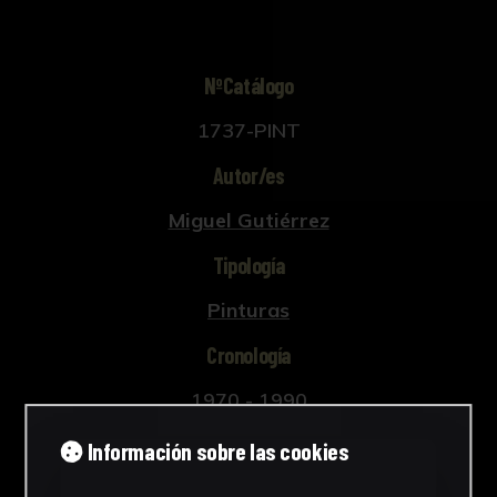
NºCatálogo
1737-PINT
Autor/es
Miguel Gutiérrez
Tipología
Pinturas
Cronología
1970 - 1990
Estilo
Información sobre las cookies
Figuración contemporánea