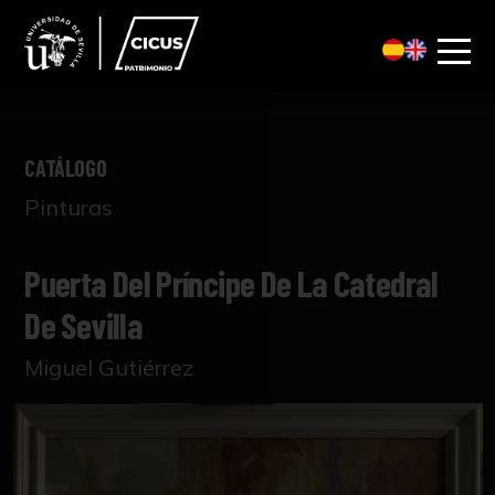
CATÁLOGO
Pinturas
Puerta Del Príncipe De La Catedral
De Sevilla
Miguel Gutiérrez