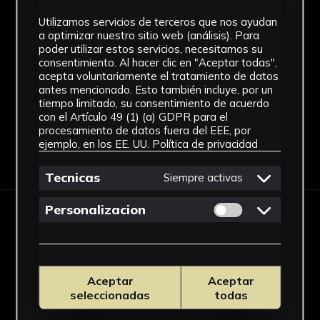
Utilizamos servicios de terceros que nos ayudan
Técnica
a optimizar nuestro sitio web (análisis). Para
poder utilizar estos servicios, necesitamos su
Óleo
consentimiento. Al hacer clic en "Aceptar todas",
Ver más
acepta voluntariamente el tratamiento de datos
antes mencionado. Esto también incluye, por un
tiempo limitado, su consentimiento de acuerdo
con el Artículo 49 (1) (a) GDPR para el
procesamiento de datos fuera del EEE, por
ejemplo, en los EE. UU.
Política de privacidad
Descargar Ficha
Tecnicas
Siempre activas
Permitir cookies 
Personalizacion
IMÁGENES
Aceptar
Aceptar
seleccionadas
todas