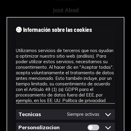
José Abad
Tipología
Información sobre las cookies
Pinturas
Cronología
Utilizamos servicios de terceros que nos ayudan
a optimizar nuestro sitio web (análisis). Para
1967
poder utilizar estos servicios, necesitamos su
consentimiento. Al hacer clic en "Aceptar todas",
Estilo
acepta voluntariamente el tratamiento de datos
antes mencionado. Esto también incluye, por un
Académico
tiempo limitado, su consentimiento de acuerdo
con el Artículo 49 (1) (a) GDPR para el
Técnica
procesamiento de datos fuera del EEE, por
ejemplo, en los EE. UU.
Política de privacidad
Cera
Ver más
Tecnicas
Siempre activas
Permitir cookies 
Personalizacion