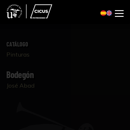
CATÁLOGO
Pinturas
Bodegón
José Abad