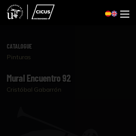
CATALOGUE
Pinturas
Mural Encuentro 92
Cristóbal Gabarrón