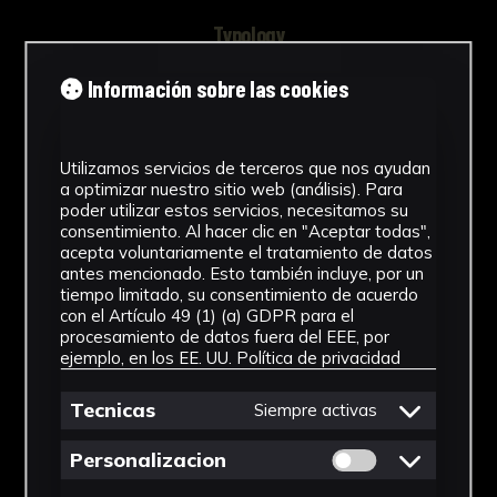
Typology
Pinturas
Información sobre las cookies
Chronology
1991
Utilizamos servicios de terceros que nos ayudan
a optimizar nuestro sitio web (análisis). Para
poder utilizar estos servicios, necesitamos su
Style
consentimiento. Al hacer clic en "Aceptar todas",
acepta voluntariamente el tratamiento de datos
Figuración contemporánea
antes mencionado. Esto también incluye, por un
tiempo limitado, su consentimiento de acuerdo
Technique
con el Artículo 49 (1) (a) GDPR para el
procesamiento de datos fuera del EEE, por
Técnica mixta
ejemplo, en los EE. UU.
Política de privacidad
See more
Tecnicas
Siempre activas
Permitir cookies 
Personalizacion