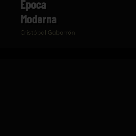
Época
Moderna
Cristóbal Gabarrón
Home
Catalogue
El mar comunicativo-La vida
TECHNICAL DATASHEET
Mural compuesto por gran cantidad de figura