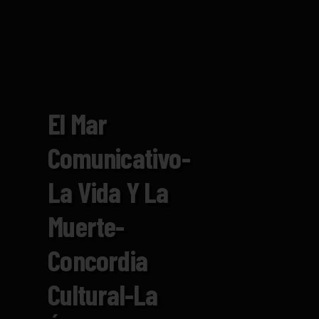
El Mar
Comunicativo-
La Vida Y La
Muerte-
Concordia
Cultural-La