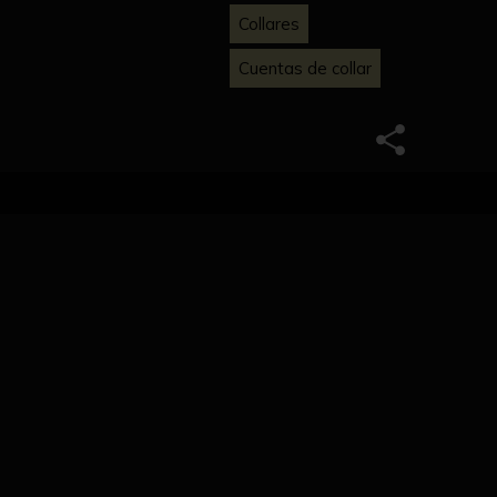
Collares
Cuentas de collar
jero central. Una de las caras en convexa y
ene decoración.