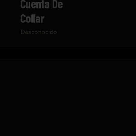
Cuenta De
Collar
Desconocido
Inicio
Catálogo
Cuenta de collar
FICHA TÉCNICA
Cuenta de collar realizada en barro cocido
presenta decoración lineal incisa en forma de