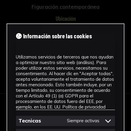
Figuración contemporánea
Ubicación
Facultad de Bellas Artes. Edificio
Información sobre las cookies
Laraña
Ver más
Utilizamos servicios de terceros que nos ayudan
a optimizar nuestro sitio web (análisis). Para
poder utilizar estos servicios, necesitamos su
consentimiento. Al hacer clic en "Aceptar todas",
Descargar Ficha
acepta voluntariamente el tratamiento de datos
antes mencionado. Esto también incluye, por un
tiempo limitado, su consentimiento de acuerdo
con el Artículo 49 (1) (a) GDPR para el
procesamiento de datos fuera del EEE, por
ejemplo, en los EE. UU.
Política de privacidad
IMÁGENES
Tecnicas
Siempre activas