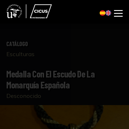
CATÁLOGO
Esculturas
Medalla Con El Escudo De La
Monarquía Española
Desconocido