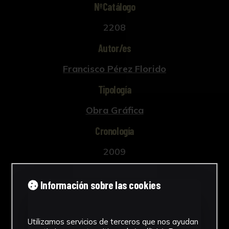
NºCatálogo
2208
Autor/es
Francisco Pérez Florido
Tipología
Obra Gráfica
Cronología
2009
Materiales
Información sobre las cookies
Papel
Ubicación
Utilizamos servicios de terceros que nos ayudan