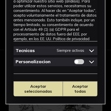
a optimizar nuestro sitio web (análisis). Para
Rectorado
poder utilizar estos servicios, necesitamos su
Ver más
consentimiento. Al hacer clic en "Aceptar todas",
acepta voluntariamente el tratamiento de datos
antes mencionado. Esto también incluye, por un
tiempo limitado, su consentimiento de acuerdo
con el Artículo 49 (1) (a) GDPR para el
procesamiento de datos fuera del EEE, por
Descargar Ficha
ejemplo, en los EE. UU.
Política de privacidad
Tecnicas
Siempre activas
Permitir cookies 
Personalizacion
IMÁGENES
Aceptar
Aceptar
seleccionadas
todas