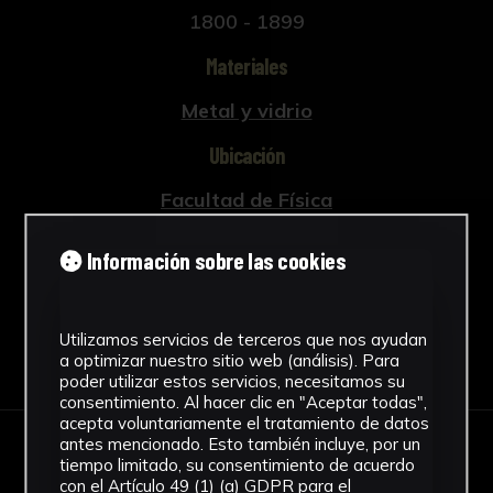
1800 - 1899
Materiales
Metal y vidrio
Ubicación
Facultad de Física
Ver más
Información sobre las cookies
Utilizamos servicios de terceros que nos ayudan
Descargar Ficha
a optimizar nuestro sitio web (análisis). Para
poder utilizar estos servicios, necesitamos su
consentimiento. Al hacer clic en "Aceptar todas",
acepta voluntariamente el tratamiento de datos
antes mencionado. Esto también incluye, por un
IMÁGENES
tiempo limitado, su consentimiento de acuerdo
con el Artículo 49 (1) (a) GDPR para el