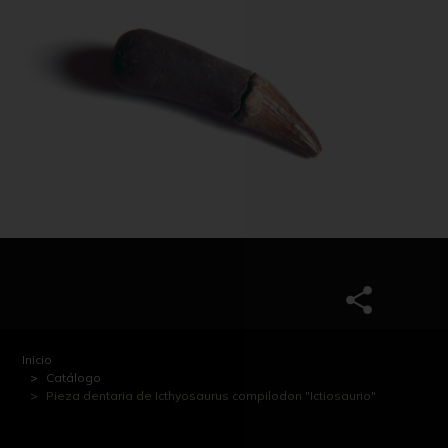
Inicio
Catálogo
Pieza dentaria de Icthyosaurus compilodon "Ictiosaurio"