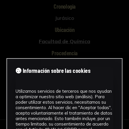
Cronología
Jurásico
Ubicación
Facultad de Química
Procedencia
Cambridge. Inglaterra
Información sobre las cookies
Ver más
Utilizamos servicios de terceros que nos ayudan
a optimizar nuestro sitio web (análisis). Para
poder utilizar estos servicios, necesitamos su
Descargar Ficha
consentimiento. Al hacer clic en "Aceptar todas",
acepta voluntariamente el tratamiento de datos
antes mencionado. Esto también incluye, por un
tiempo limitado, su consentimiento de acuerdo