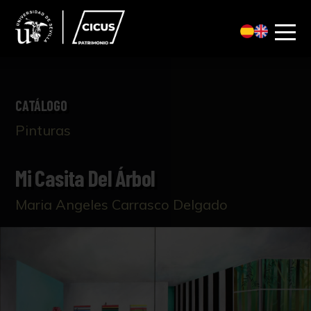
CATÁLOGO
Pinturas
Mi Casita Del Árbol
Maria Angeles Carrasco Delgado