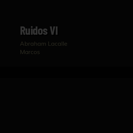
Ruidos VI
Abraham Lacalle
Marcos
Home
Catalogue
Ruidos VI
TECHNICAL DATASHEET