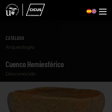
CATÁLOGO
Arqueología
Cuenco Hemiesférico
Desconocido