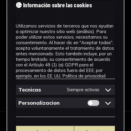
Época del Bronce (Cultura del Argar)
Información sobre las cookies
Materiales
Cerámica
Utilizamos servicios de terceros que nos ayudan
a optimizar nuestro sitio web (análisis). Para
Ubicación
poder utilizar estos servicios, necesitamos su
consentimiento. Al hacer clic en "Aceptar todas",
Laboratorio de Investigación
acepta voluntariamente el tratamiento de datos
antes mencionado. Esto también incluye, por un
Patrimonio Cultural
tiempo limitado, su consentimiento de acuerdo
Ver más
con el Artículo 49 (1) (a) GDPR para el
procesamiento de datos fuera del EEE, por
ejemplo, en los EE. UU.
Política de privacidad
Tecnicas
Siempre activas
Descargar Ficha
Permitir cookies 
Personalizacion
IMÁGENES