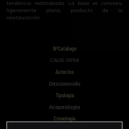
tendencia redondeada. La base es convexa,
ligeramente plana, producto de la
resstauración.
NºCatálogo
CAUS-0054
Autor/es
Desconocido
Tipología
Arqueología
Cronología