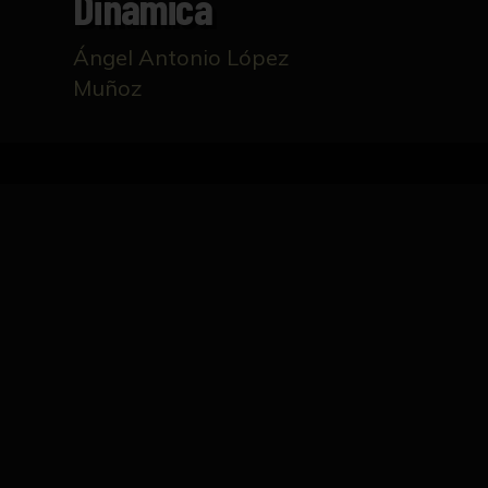
Dinámica
Ángel Antonio López
Muñoz
Inicio
Catálogo
Fuerza dinámica
FICHA TÉCNICA
Corredor