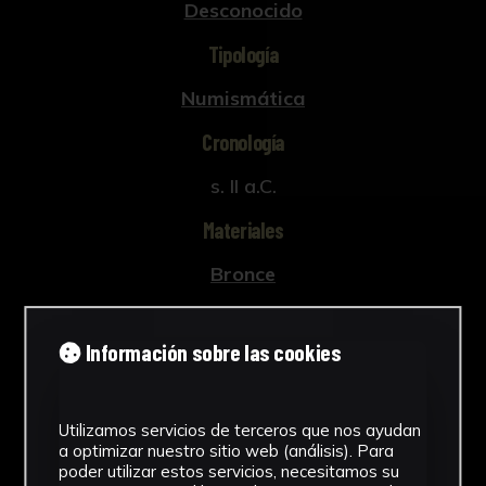
Desconocido
Tipología
Numismática
Cronología
s. II a.C.
Materiales
Bronce
Ubicación
Información sobre las cookies
Laboratorio de Investigación
Patrimonio Cultural
Ver más
Utilizamos servicios de terceros que nos ayudan
a optimizar nuestro sitio web (análisis). Para
poder utilizar estos servicios, necesitamos su