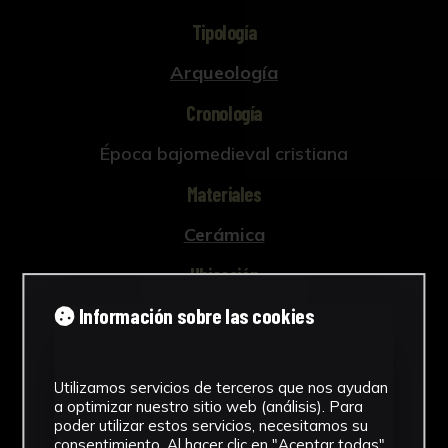
Tipología
Arqueología
Cronología
Época bajomedieval cristiana
Materiales
Cerámica
Ubicación
Información sobre las cookies
Laboratorio de Investigación
Patrimonio Cultural
Ver más
Utilizamos servicios de terceros que nos ayudan
a optimizar nuestro sitio web (análisis). Para
poder utilizar estos servicios, necesitamos su
consentimiento. Al hacer clic en "Aceptar todas",