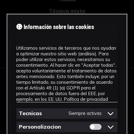
Técnica mixta
Ver más
Información sobre las cookies
Utilizamos servicios de terceros que nos ayudan
Descargar Ficha
a optimizar nuestro sitio web (análisis). Para
poder utilizar estos servicios, necesitamos su
consentimiento. Al hacer clic en "Aceptar todas",
acepta voluntariamente el tratamiento de datos
antes mencionado. Esto también incluye, por un
tiempo limitado, su consentimiento de acuerdo
IMÁGENES
con el Artículo 49 (1) (a) GDPR para el
procesamiento de datos fuera del EEE, por
ejemplo, en los EE. UU.
Política de privacidad
Tecnicas
Siempre activas
Permitir cookies 
Personalizacion