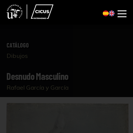
CATÁLOGO
Dibujos
Desnudo Masculino
Rafael García y García