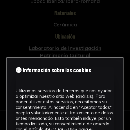
Época ibérica/ ibero-romana
Materiales
Cerámica
Ubicación
Laboratorio de Investigación
Patrimonio Cultural
Ver más
Información sobre las cookies
Utilizamos servicios de terceros que nos ayudan
Descargar Ficha
a optimizar nuestro sitio web (análisis). Para
poder utilizar estos servicios, necesitamos su
consentimiento. Al hacer clic en "Aceptar todas",
acepta voluntariamente el tratamiento de datos
antes mencionado. Esto también incluye, por un
tiempo limitado, su consentimiento de acuerdo
IMÁGENES
con el Artículo 49 (1) (a) GDPR para el