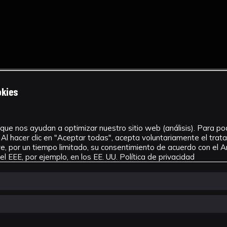
okies
que nos ayudan a optimizar nuestro sitio web (análisis). Para pode
Al hacer clic en "Aceptar todas", acepta voluntariamente el tra
, por un tiempo limitado, su consentimiento de acuerdo con el Ar
l EEE, por ejemplo, en los EE. UU.
Política de privacidad