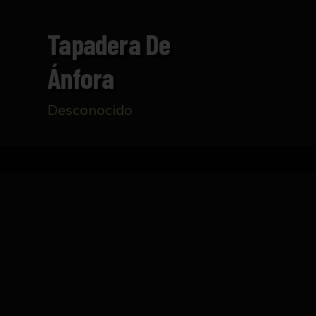
Tapadera De
Ánfora
Desconocido
Inicio
Catálogo
Tapadera de ánfora
FICHA TÉCNICA
Tapadera de ánfora ligeramente convexa (cón