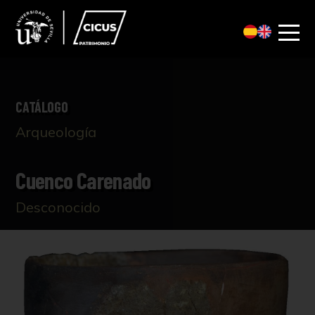
CATÁLOGO
Arqueología
Cuenco Carenado
Desconocido