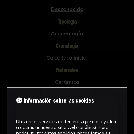
Desconocido
Tipología
Arqueología
Cronología
Calcolítico inicial
Materiales
Cerámica
Ubicación
Información sobre las cookies
Laboratorio de Investigación
Patrimonio Cultural
Ver más
Utilizamos servicios de terceros que nos ayudan
a optimizar nuestro sitio web (análisis). Para
poder utilizar estos servicios, necesitamos su