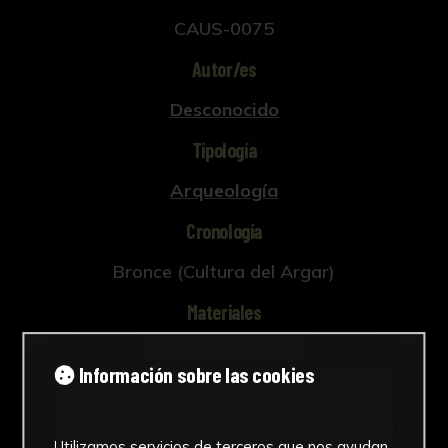
CAUS-0075
Autor/es
Desconocido
Tipología
Arqueología
Cronología
Bronce (Cultura del Argar)
Materiales
Cerámica
Información sobre las cookies
Ubicación
Laboratorio de Investigación
Utilizamos servicios de terceros que nos ayudan