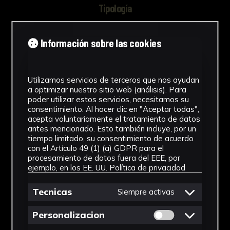
Tipología
Arqueología
Información sobre las cookies
Cronología
Época bajomedieval cristiana
Utilizamos servicios de terceros que nos ayudan
a optimizar nuestro sitio web (análisis). Para
Materiales
poder utilizar estos servicios, necesitamos su
consentimiento. Al hacer clic en "Aceptar todas",
Cerámica
acepta voluntariamente el tratamiento de datos
antes mencionado. Esto también incluye, por un
Ubicación
tiempo limitado, su consentimiento de acuerdo
con el Artículo 49 (1) (a) GDPR para el
Laboratorio de Investigación
procesamiento de datos fuera del EEE, por
Patrimonio Cultural
ejemplo, en los EE. UU.
Política de privacidad
Ver más
Tecnicas
Siempre activas
Permitir cookies 
Personalizacion