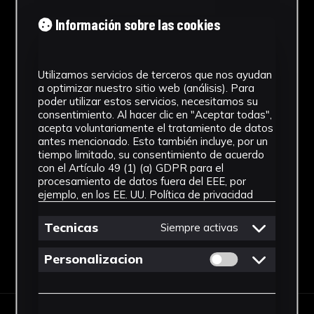
Información sobre las cookies
Época medieval islámica
Materiales
Utilizamos servicios de terceros que nos ayudan
Cerámica
a optimizar nuestro sitio web (análisis). Para
poder utilizar estos servicios, necesitamos su
Ubicación
consentimiento. Al hacer clic en "Aceptar todas",
acepta voluntariamente el tratamiento de datos
Laboratorio de Investigación
antes mencionado. Esto también incluye, por un
tiempo limitado, su consentimiento de acuerdo
Patrimonio Cultural
con el Artículo 49 (1) (a) GDPR para el
Ver más
procesamiento de datos fuera del EEE, por
ejemplo, en los EE. UU.
Política de privacidad
Tecnicas
Siempre activas
Descargar Ficha
Permitir cookies 
Personalizacion