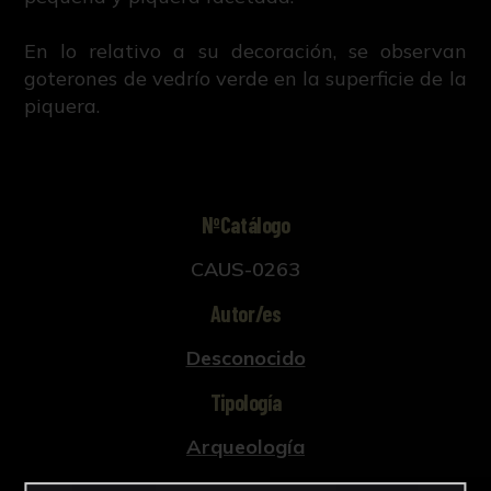
En lo relativo a su decoración, se observan
goterones de vedrío verde en la superficie de la
piquera.
NºCatálogo
CAUS-0263
Autor/es
Desconocido
Tipología
Arqueología
Cronología