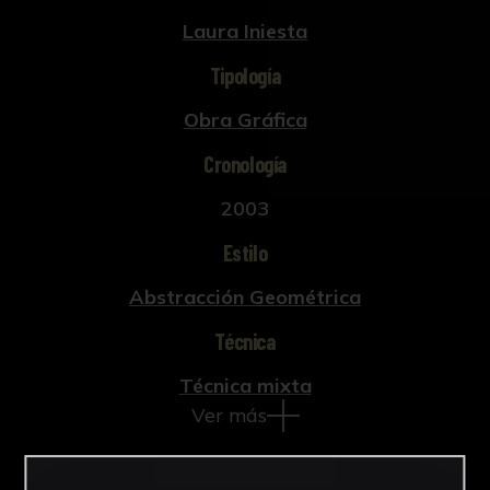
Laura Iniesta
Tipología
Obra Gráfica
Cronología
2003
Estilo
Abstracción Geométrica
Técnica
Técnica mixta
Ver más