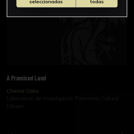
seleccionadas
todas
A Promised Land
Chema Cobo
Laboratorio de Investigación Patrimonio Cultural
Dibujos