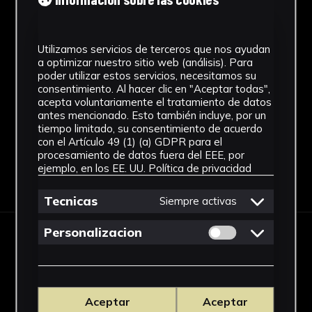
Figuración contemporánea
Utilizamos servicios de terceros que nos ayudan
Technique
a optimizar nuestro sitio web (análisis). Para
poder utilizar estos servicios, necesitamos su
Lápiz graso de colores
consentimiento. Al hacer clic en "Aceptar todas",
See more
acepta voluntariamente el tratamiento de datos
antes mencionado. Esto también incluye, por un
tiempo limitado, su consentimiento de acuerdo
con el Artículo 49 (1) (a) GDPR para el
procesamiento de datos fuera del EEE, por
ejemplo, en los EE. UU.
Política de privacidad
Download Datasheet
Tecnicas
Siempre activas
Permitir cookies 
Personalizacion
RELATED WORKS
Aceptar
Aceptar