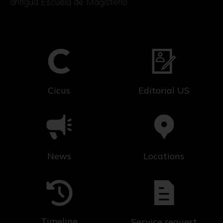
antigua Escuela de Magisterio
Cicus
Editorial US
News
Locations
Timeline
Service request