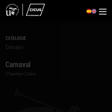
CATALOGUE
Dibujos
Carnaval
Chema Cobo