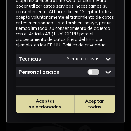
a optimizar nuestro sitio web (análisis). Para
composición la trama reticular, elemento
poder utilizar estos servicios, necesitamos su
Figuración contemporánea
recurrente que está presente en casi todas las
consentimiento. Al hacer clic en "Aceptar todas",
acepta voluntariamente el tratamiento de datos
composiciones de este periodo del artista.
Técnica
antes mencionado. Esto también incluye, por un
tiempo limitado, su consentimiento de acuerdo
Lápiz graso de colores
con el Artículo 49 (1) (a) GDPR para el
procesamiento de datos fuera del EEE, por
Ver más
ejemplo, en los EE. UU.
Política de privacidad
Tecnicas
Siempre activas
Permitir cookies 
Personalizacion
Descargar Ficha
OBRAS RELACIONADAS
Aceptar
Aceptar
seleccionadas
todas