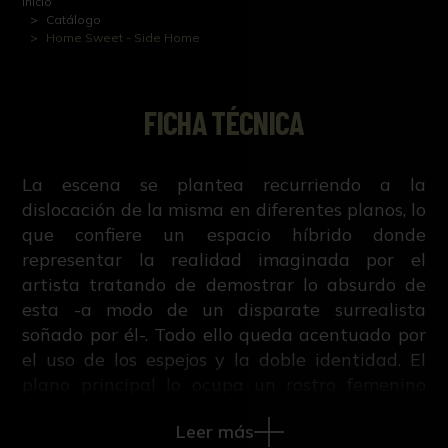
Inicio
Catálogo
Home Sweet - Side Home
FICHA TÉCNICA
La escena se plantea recurriendo a la
dislocación de la misma en diferentes planos, lo
que confiere un espacio híbrido donde
representar la realidad imaginada por el
artista tratando de demostrar lo absurdo de
esta -a modo de un disparate surrealista
soñado por él-. Todo ello queda acentuado por
el uso de los espejos y la doble identidad. El
plano principal lo ocupa un rostro femenino
duplicado -ofreciéndonos una dualidad que
Leer más
oscila entre la figuración y la abstracción-. En