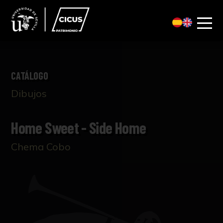
CATÁLOGO
Dibujos
Home Sweet - Side Home
Chema Cobo