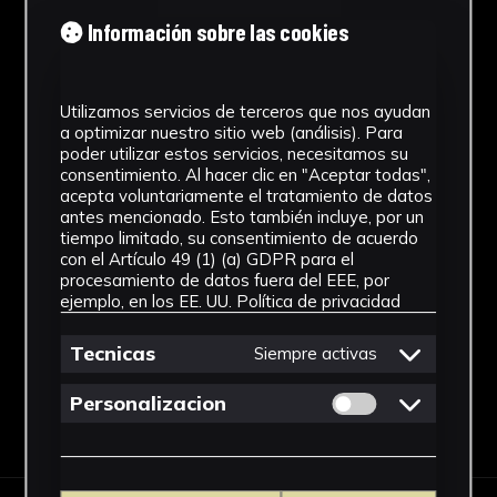
Información sobre las cookies
Cronología
1953 - 1970
Utilizamos servicios de terceros que nos ayudan
Estilo
a optimizar nuestro sitio web (análisis). Para
poder utilizar estos servicios, necesitamos su
Abstracción Geométrica
consentimiento. Al hacer clic en "Aceptar todas",
acepta voluntariamente el tratamiento de datos
antes mencionado. Esto también incluye, por un
Materiales
tiempo limitado, su consentimiento de acuerdo
con el Artículo 49 (1) (a) GDPR para el
Hueso
procesamiento de datos fuera del EEE, por
Ver más
ejemplo, en los EE. UU.
Política de privacidad
Tecnicas
Siempre activas
Permitir cookies 
Personalizacion
Descargar Ficha