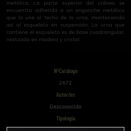
metálica. La parte superior del cráneo se
encuentra adherida a un enganche metálico
que lo une al techo de la urna, manteniendo
así al esqueleto en suspensión. La urna que
contiene el esqueleto es de base cuadrangular,
realizada en madera y cristal.
NºCatálogo
2672
Autor/es
Desconocido
Tipología
Esculturas