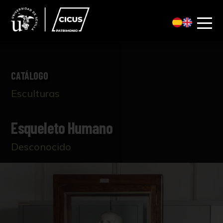
CATÁLOGO
Esculturas
Esqueleto Humano
Desconocido