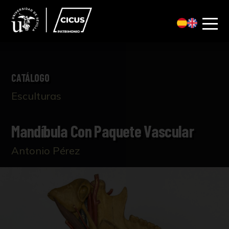
CATÁLOGO
Esculturas
Mandíbula Con Paquete Vascular
Antonio Pérez