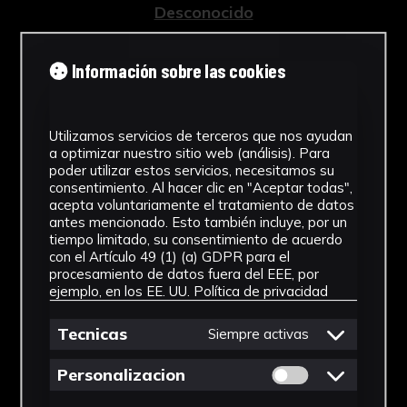
Desconocido
Tipología
Información sobre las cookies
Esculturas
Cronología
Utilizamos servicios de terceros que nos ayudan
a optimizar nuestro sitio web (análisis). Para
1928 - 1967
poder utilizar estos servicios, necesitamos su
consentimiento. Al hacer clic en "Aceptar todas",
Estilo
acepta voluntariamente el tratamiento de datos
antes mencionado. Esto también incluye, por un
Abstracción Geométrica
tiempo limitado, su consentimiento de acuerdo
con el Artículo 49 (1) (a) GDPR para el
Técnica
procesamiento de datos fuera del EEE, por
ejemplo, en los EE. UU.
Política de privacidad
Tallada y policromada
Ver más
Tecnicas
Siempre activas
Permitir cookies 
Personalizacion