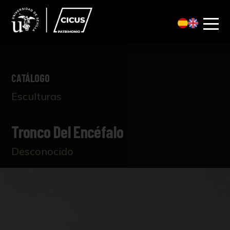
CATÁLOGO
Esculturas
Tronco Del Encéfalo
Desconocido