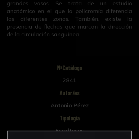
grandes vasos. Se trata de un estudio
anatómico en el que la policromía diferencia
las diferentes zonas. También, existe la
presencia de flechas que marcan la dirección
de la circulación sanguínea.
NºCatálogo
2841
Autor/es
Antonio Pérez
Tipología
Esculturas