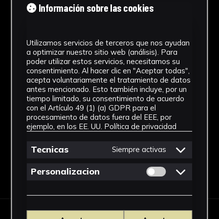
Cronología
Información sobre las cookies
1928 - 1967
Utilizamos servicios de terceros que nos ayudan
Estilo
a optimizar nuestro sitio web (análisis). Para
poder utilizar estos servicios, necesitamos su
Abstracción Geométrica
consentimiento. Al hacer clic en "Aceptar todas",
acepta voluntariamente el tratamiento de datos
Técnica
antes mencionado. Esto también incluye, por un
tiempo limitado, su consentimiento de acuerdo
Tallada y policromada
con el Artículo 49 (1) (a) GDPR para el
procesamiento de datos fuera del EEE, por
Ver más
ejemplo, en los EE. UU.
Política de privacidad
Tecnicas
Siempre activas
Permitir cookies 
Personalizacion
Descargar Ficha