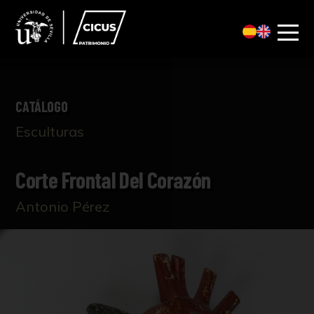
CATÁLOGO
Esculturas
Corte Frontal Del Corazón
Antonio Pérez