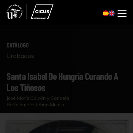
CATÁLOGO
Grabados
Santa Isabel De Hungría Curando A
Los Tiñosos
José María Galván y Candela
Bartolomé Esteban Murillo