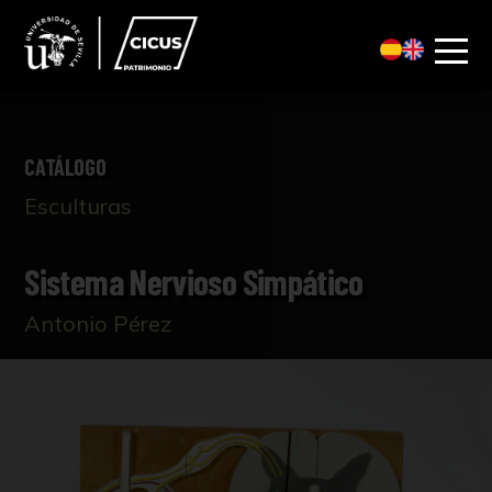
CATÁLOGO
Esculturas
Sistema Nervioso Simpático
Antonio Pérez