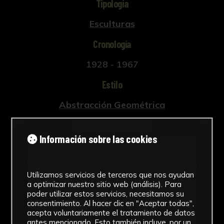
Tipología
Esculturas
Cronología
1928 - 1967
Estilo
Abstracción Geométrica
Técnica
Información sobre las cookies
Tallada y policromada
Ver más
Utilizamos servicios de terceros que nos ayudan
a optimizar nuestro sitio web (análisis). Para
poder utilizar estos servicios, necesitamos su
consentimiento. Al hacer clic en "Aceptar todas",
acepta voluntariamente el tratamiento de datos
Descargar Ficha
antes mencionado. Esto también incluye, por un