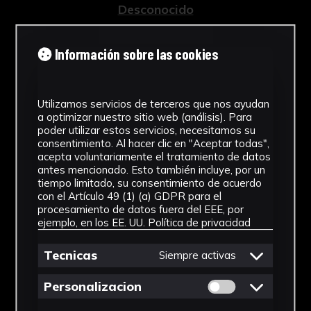
Desconocido
Tipología
Información sobre las cookies
Esculturas
Cronología
Utilizamos servicios de terceros que nos ayudan
a optimizar nuestro sitio web (análisis). Para
1928 - 1967
poder utilizar estos servicios, necesitamos su
consentimiento. Al hacer clic en "Aceptar todas",
Estilo
acepta voluntariamente el tratamiento de datos
antes mencionado. Esto también incluye, por un
Abstracción Geométrica
tiempo limitado, su consentimiento de acuerdo
con el Artículo 49 (1) (a) GDPR para el
Técnica
procesamiento de datos fuera del EEE, por
ejemplo, en los EE. UU.
Política de privacidad
Tallada y policromada
Ver más
Tecnicas
Siempre activas
Permitir cookies 
Personalizacion