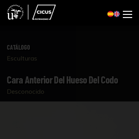
CATÁLOGO
Esculturas
Cara Anterior Del Hueso Del Codo
Desconocido