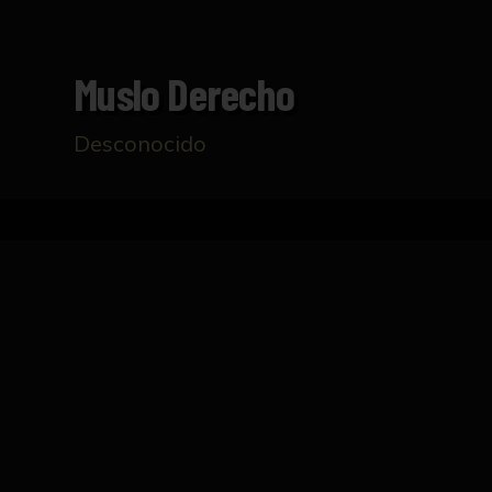
Muslo Derecho
Desconocido
Inicio
Catálogo
Muslo derecho
FICHA TÉCNICA
Talla realizada en madera policromada que 
entre otras, la safena interna. La talla se
madera rectangular a través de un listón.