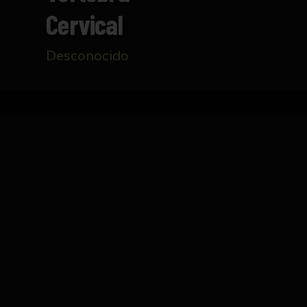
Cervical
Desconocido
Inicio
Catálogo
Cuarta vértebra cervical
FICHA TÉCNICA
Talla realizada en madera que representa la 