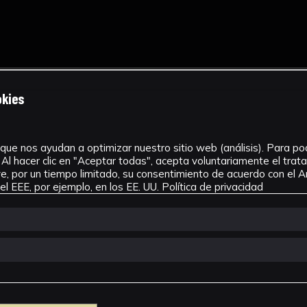
okies
que nos ayudan a optimizar nuestro sitio web (análisis). Para pode
Al hacer clic en "Aceptar todas", acepta voluntariamente el tra
, por un tiempo limitado, su consentimiento de acuerdo con el Ar
l EEE, por ejemplo, en los EE. UU.
Política de privacidad