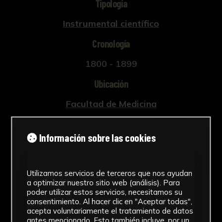
Tipología
Instrumental científico
Cronología
1800 - 1899
Ubicación
Facultad de Medicina
Dimensiones
Información sobre las cookies
10,2 x 7 x 9,5 cm.
Ver más
Utilizamos servicios de terceros que nos ayudan
a optimizar nuestro sitio web (análisis). Para
poder utilizar estos servicios, necesitamos su
consentimiento. Al hacer clic en "Aceptar todas",
acepta voluntariamente el tratamiento de datos
Descargar Ficha
antes mencionado. Esto también incluye, por un