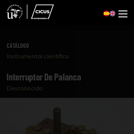
CATÁLOGO
Instrumental científico
Interruptor De Palanca
Desconocido