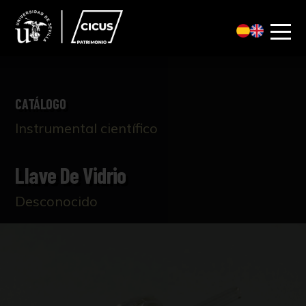
CATÁLOGO
Instrumental científico
Llave De Vidrio
Desconocido