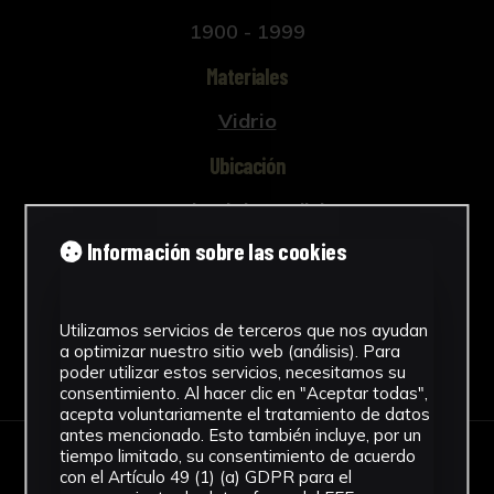
1900 - 1999
Materiales
Vidrio
Ubicación
Facultad de Medicina
Ver más
Información sobre las cookies
Utilizamos servicios de terceros que nos ayudan
a optimizar nuestro sitio web (análisis). Para
Descargar Ficha
poder utilizar estos servicios, necesitamos su
consentimiento. Al hacer clic en "Aceptar todas",
acepta voluntariamente el tratamiento de datos
antes mencionado. Esto también incluye, por un
tiempo limitado, su consentimiento de acuerdo
IMÁGENES
con el Artículo 49 (1) (a) GDPR para el