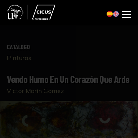
CATÁLOGO
Pinturas
Vendo Humo En Un Corazón Que Arde
Víctor Marín Gómez