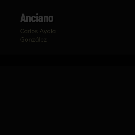
Anciano
Carlos Ayala
González
Inicio
Catálogo
Anciano
FICHA TÉCNICA
Pintura que representa a un anciano sentad