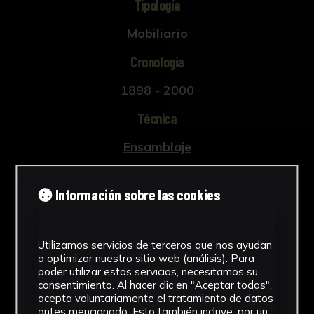
Tipología
Mobiliario
Cronología
1898 - 2000
Técnica
Ensamblaje
Materiales
Información sobre las cookies
Madera
Ver más
Utilizamos servicios de terceros que nos ayudan
a optimizar nuestro sitio web (análisis). Para
poder utilizar estos servicios, necesitamos su
consentimiento. Al hacer clic en "Aceptar todas",
acepta voluntariamente el tratamiento de datos
Descargar Ficha
antes mencionado. Esto también incluye, por un