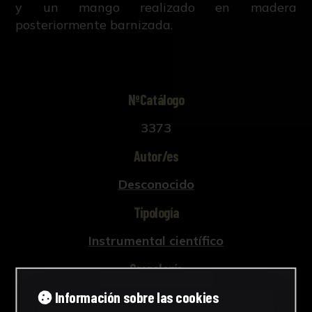
y un mango realizado en madera
posteriormente barnizada.
NºCatálogo
3373
Autor/es
Desconocido
Tipología
Instrumental científico
Cronología
Información sobre las cookies
1920 - 2000