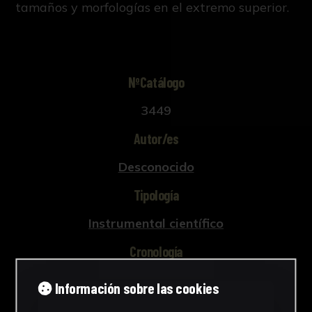
tamaños y morfologías en el extremo superior.
NºCatálogo
3449
Autor/es
Desconocido
Tipología
Instrumental científico
Cronología
1920 - 1950
Información sobre las cookies
Técnica