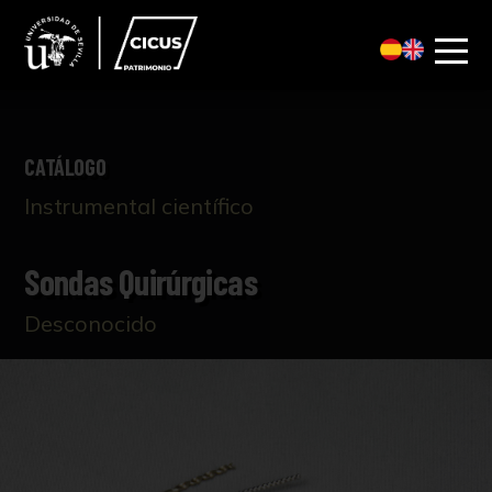
CATÁLOGO
Instrumental científico
Sondas Quirúrgicas
Desconocido