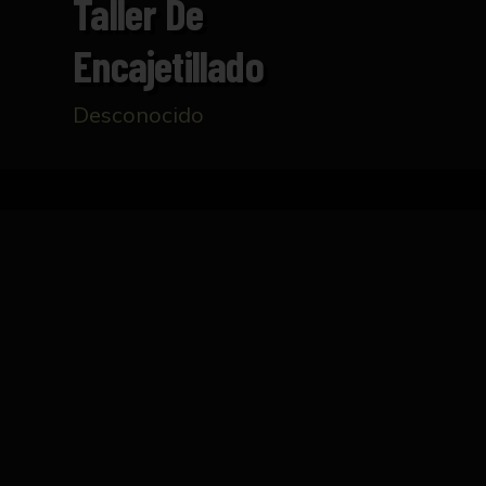
Taller De
Encajetillado
Desconocido
Inicio
Catálogo
Taller de encajetillado
FICHA TÉCNICA
Vista general del taller de encajetillado de c