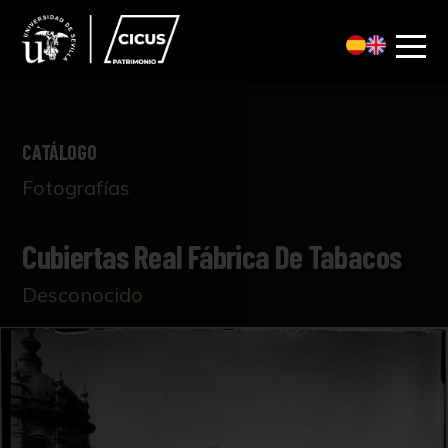
CATÁLOGO
Fotografías
Cubiertas Real Fábrica De Tabacos
Desconocido